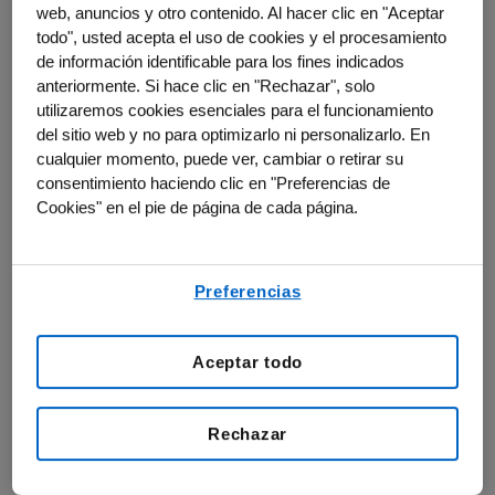
web, anuncios y otro contenido. Al hacer clic en "Aceptar
Sabemos que la obesidad es una enfermedad compleja que afecta
todo", usted acepta el uso de cookies y el procesamiento
a las personas de diferentes maneras y aumenta el riesgo de
muchas otras afecciones graves relacionadas. Al escuchar las
de información identificable para los fines indicados
experiencias de las personas que tienen afecciones relacionadas
anteriormente. Si hace clic en "Rechazar", solo
con el peso, así como de los profesionales médicos de todo el
utilizaremos cookies esenciales para el funcionamiento
mundo, seguimos profundizando en nuestra comprensión de estas
del sitio web y no para optimizarlo ni personalizarlo. En
enfermedades.
cualquier momento, puede ver, cambiar o retirar su
consentimiento haciendo clic en "Preferencias de
Usted podría desempeñar una función
Cookies" en el pie de página de cada página.
importante
Nuestros investigadores han desarrollado un medicamento
experimental (una inyección mensual) llamado maridebart
cafraglutida (MariTide). Los estudios clínicos MARITIME de fase
Preferencias
III están explorando la seguridad y eficacia de MariTide para
reducir el peso corporal y abordar enfermedades relacionadas con
la obesidad.
Aceptar todo
Más información sobre ensayos clínicos
Rechazar
Ensayos clínicos MARITIME