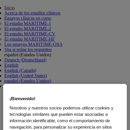
Inicio
Acerca de los estudios clínicos
Ensayos clínicos en curso
El estudio MARITIME-1
El estudio MARITIME-2
El estudio MARITIME-CV
El estudio MARITIME-HF
Los ensayos MARITIME-OSA
Vea si reúne los requisitos
español (Estados Unidos)
Deutsch (Deutschland)
English
English (Canada)
English (United States)
español (Estados Unidos)
français (Canada)
¡Bienvenido!
Trazar un nuevo rumbo para
Nosotros y nuestros socios podemos utilizar cookies y
el control del peso y las
tecnologías similares que pueden estar asociadas a
información identificable, como el comportamiento de
afecciones relacionadas
navegación, para personalizar su experiencia en sitios