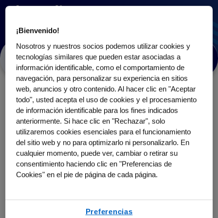
El estudio
MARITIME-CV
¡Bienvenido!
Nosotros y nuestros socios podemos utilizar cookies y
Acerca del
¿Quién
¿Qué implicará
¿Le
tecnologías similares que pueden estar asociadas a
estudio
puede
este estudio?
interesa
información identificable, como el comportamiento de
MARITIME-CV
participar?
participar?
navegación, para personalizar su experiencia en sitios
Acerca del estudio MARITIME-CV
web, anuncios y otro contenido. Al hacer clic en "Aceptar
todo", usted acepta el uso de cookies y el procesamiento
El estudio MARITIME-CV es un estudio de fase 3 para
de información identificable para los fines indicados
personas con una afección cardiovascular y sobrepeso u
anteriormente. Si hace clic en "Rechazar", solo
obesidad. En este estudio, estamos explorando si el uso de
utilizaremos cookies esenciales para el funcionamiento
un medicamento experimental (una inyección mensual) es
del sitio web y no para optimizarlo ni personalizarlo. En
seguro de usar y si puede reducir el riesgo de eventos
cualquier momento, puede ver, cambiar o retirar su
cardiovasculares, tales como infartos y accidentes
cerebrovasculares en personas con afecciones
consentimiento haciendo clic en "Preferencias de
cardiovasculares.
Cookies" en el pie de página de cada página.
Vea si reúne los
requisitos
Preferencias